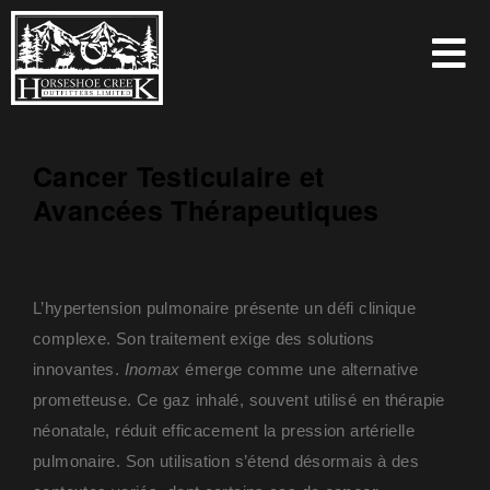
Cancer Testiculaire et
Avancées Thérapeutiques
L’hypertension pulmonaire présente un défi clinique
complexe. Son traitement exige des solutions
innovantes.
Inomax
émerge comme une alternative
prometteuse. Ce gaz inhalé, souvent utilisé en thérapie
néonatale, réduit efficacement la pression artérielle
pulmonaire. Son utilisation s’étend désormais à des